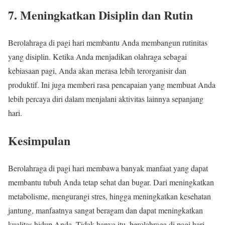
7.
Meningkatkan Disiplin dan Rutin
Berolahraga di pagi hari membantu Anda membangun rutinitas
yang disiplin. Ketika Anda menjadikan olahraga sebagai
kebiasaan pagi, Anda akan merasa lebih terorganisir dan
produktif. Ini juga memberi rasa pencapaian yang membuat Anda
lebih percaya diri dalam menjalani aktivitas lainnya sepanjang
hari.
Kesimpulan
Berolahraga di pagi hari membawa banyak manfaat yang dapat
membantu tubuh Anda tetap sehat dan bugar. Dari meningkatkan
metabolisme, mengurangi stres, hingga meningkatkan kesehatan
jantung, manfaatnya sangat beragam dan dapat meningkatkan
kualitas hidup Anda. Tidak hanya itu, berolahraga di pagi hari