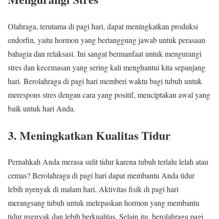
Olahraga, terutama di pagi hari, dapat meningkatkan produksi
endorfin, yaitu hormon yang bertanggung jawab untuk perasaan
bahagia dan relaksasi. Ini sangat bermanfaat untuk mengurangi
stres dan kecemasan yang sering kali menghantui kita sepanjang
hari. Berolahraga di pagi hari memberi waktu bagi tubuh untuk
merespons stres dengan cara yang positif, menciptakan awal yang
baik untuk hari Anda.
3.
Meningkatkan Kualitas Tidur
Pernahkah Anda merasa sulit tidur karena tubuh terlalu lelah atau
cemas? Berolahraga di pagi hari dapat membantu Anda tidur
lebih nyenyak di malam hari. Aktivitas fisik di pagi hari
merangsang tubuh untuk melepaskan hormon yang membantu
tidur nyenyak dan lebih berkualitas. Selain itu, berolahraga pagi