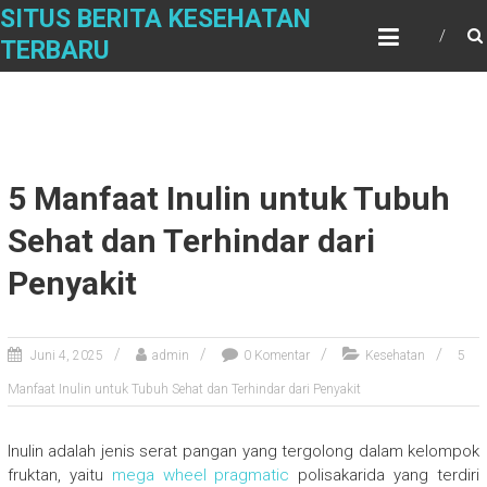
Skip
SITUS BERITA KESEHATAN
to
TERBARU
content
5 Manfaat Inulin untuk Tubuh
Sehat dan Terhindar dari
Penyakit
Juni 4, 2025
admin
0 Komentar
Kesehatan
5
Manfaat Inulin untuk Tubuh Sehat dan Terhindar dari Penyakit
Inulin adalah jenis serat pangan yang tergolong dalam kelompok
fruktan, yaitu
mega wheel pragmatic
polisakarida yang terdiri