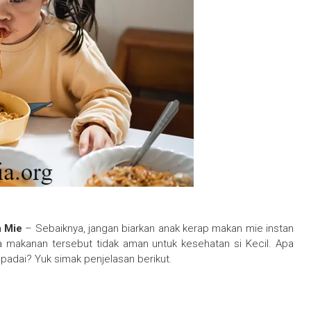
n Mie
– Sebaiknya, jangan biarkan anak kerap makan mie instan
a makanan tersebut tidak aman untuk kesehatan si Kecil. Apa
padai? Yuk simak penjelasan berikut.