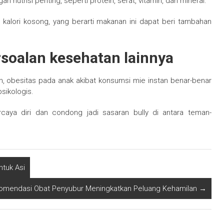
nutrisi penting, seperti protein, serat, vitamin, dan mineral.
n kalori kosong, yang berarti makanan ini dapat beri tambahan
rsoalan kesehatan lainnya
obesitas pada anak akibat konsumsi mie instan benar-benar
ikologis.
caya diri dan condong jadi sasaran bully di antara teman-
tuk Asi
omendasi Obat Penyubur Meningkatkan Peluang Kehamilan
→