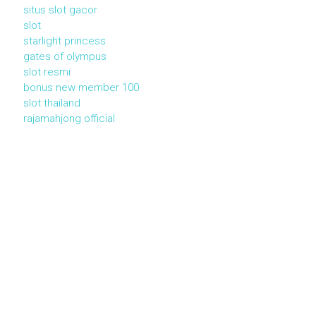
situs slot gacor
slot
starlight princess
gates of olympus
slot resmi
bonus new member 100
slot thailand
rajamahjong official