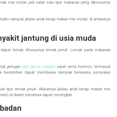
 enak, mie instan jadi salah satu tipe makanan yang dikonsumsi
siko nampak jikalau anak kerap makan mie instan, di antaranya
nyakit jantung di usia muda
gi dapat lemak, khususnya lemak jenuh. Lemak pada makanan
uk jaringan
slot gacor maxwin
saraf serta hormon, termasuk
nya berlebihan dapat membawa dampak beraneka persoalan
uk tipe lemak jenuh. Akibatnya jikalau anak kerap makan mie
rotein) di dalam tubuhnya dapat meningkat.
 badan