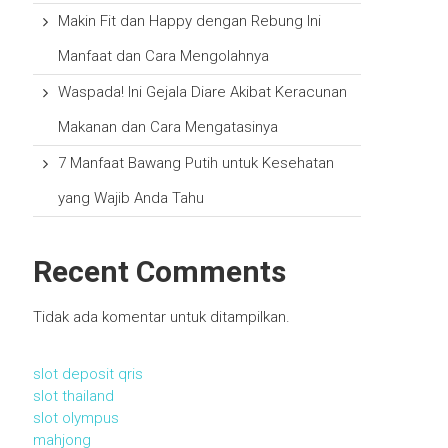
Makin Fit dan Happy dengan Rebung Ini
Manfaat dan Cara Mengolahnya
Waspada! Ini Gejala Diare Akibat Keracunan
Makanan dan Cara Mengatasinya
7 Manfaat Bawang Putih untuk Kesehatan
yang Wajib Anda Tahu
Recent Comments
Tidak ada komentar untuk ditampilkan.
slot deposit qris
slot thailand
slot olympus
mahjong