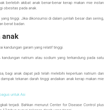
emak berlebih akibat anak benar-benar kerap makan mie instan
i obesitas pada anak.
 yang tinggi. Jika dikonsumsi di dalam jumlah besar dan sering,
an berat badan.
a anak
ai kandungan garam yang relatif tinggi.
% kandungan natrium atau sodium yang terkandung pada satu
a, bagi anak dapat jadi telah melebihi keperluan natrium dan
 dampak tekanan darah tinggi andaikan anak kerap makan mie
bagus untuk Asi
kali terjadi. Bahkan menurut Center for Disease Control plus