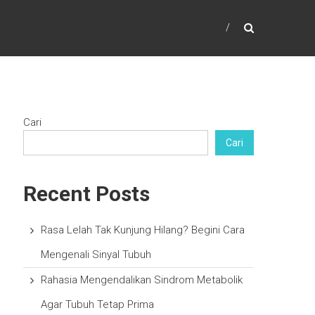
Cari
Cari
Recent Posts
Rasa Lelah Tak Kunjung Hilang? Begini Cara
Mengenali Sinyal Tubuh
Rahasia Mengendalikan Sindrom Metabolik
Agar Tubuh Tetap Prima