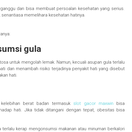
 terganggu dan bisa membuat persoalan kesehatan yang serius.
uk senantiasa memelihara kesehatan hatinya.
ranya:
sumsi gula
tosa untuk mengolah lemak. Namun, kecuali asupan gula terlalu
ti dan menambah risiko terjadinya penyakit hati yang disebut
kan hati.
au kelebihan berat badan termasuk
slot gacor maxwin
bisa
dap hati. Jika tidak ditangani dengan tepat, obesitas bisa
a terlalu kerap mengonsumsi makanan atau minuman berkalori