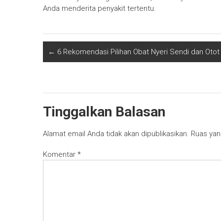
Anda menderita penyakit tertentu.
←
6 Rekomendasi Pilihan Obat Nyeri Sendi dan Otot
Tinggalkan Balasan
Alamat email Anda tidak akan dipublikasikan.
Ruas yan
Komentar
*