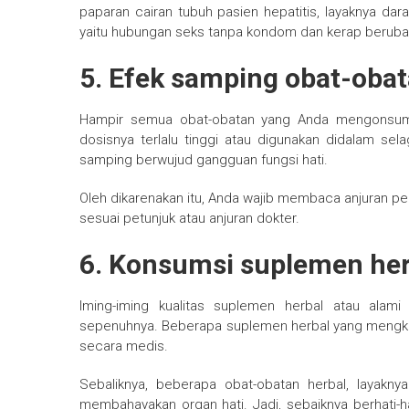
paparan cairan tubuh pasien hepatitis, layaknya darah
yaitu hubungan seks tanpa kondom dan kerap berub
5. Efek samping obat-oba
Hampir semua obat-obatan yang Anda mengonsumsi
dosisnya terlalu tinggi atau digunakan didalam sela
samping berwujud gangguan fungsi hati.
Oleh dikarenakan itu, Anda wajib membaca anjuran 
sesuai petunjuk atau anjuran dokter.
6. Konsumsi suplemen her
Iming-iming kualitas suplemen herbal atau alam
sepenuhnya. Beberapa suplemen herbal yang mengkla
secara medis.
Sebaliknya, beberapa obat-obatan herbal, layaknya
membahayakan organ hati. Jadi, sebaiknya berhati-h