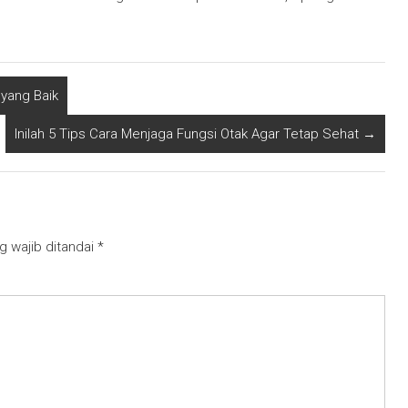
 yang Baik
Inilah 5 Tips Cara Menjaga Fungsi Otak Agar Tetap Sehat
→
g wajib ditandai
*