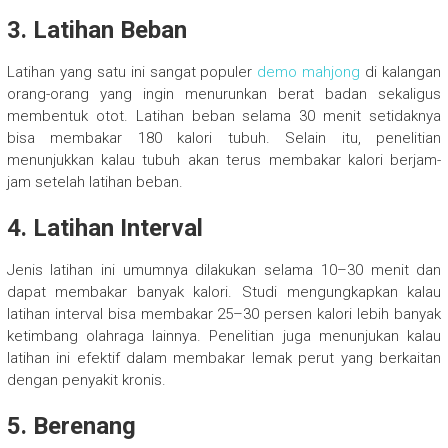
3. Latihan Beban
Latihan yang satu ini sangat populer
demo mahjong
di kalangan
orang-orang yang ingin menurunkan berat badan sekaligus
membentuk otot. Latihan beban selama 30 menit setidaknya
bisa membakar 180 kalori tubuh. Selain itu, penelitian
menunjukkan kalau tubuh akan terus membakar kalori berjam-
jam setelah latihan beban.
4. Latihan Interval
Jenis latihan ini umumnya dilakukan selama 10–30 menit dan
dapat membakar banyak kalori. Studi mengungkapkan kalau
latihan interval bisa membakar 25–30 persen kalori lebih banyak
ketimbang olahraga lainnya. Penelitian juga menunjukan kalau
latihan ini efektif dalam membakar lemak perut yang berkaitan
dengan penyakit kronis.
5. Berenang