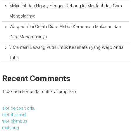
Makin Fit dan Happy dengan Rebung Ini Manfaat dan Cara
Mengolahnya
Waspada! Ini Gejala Diare Akibat Keracunan Makanan dan
Cara Mengatasinya
7 Manfaat Bawang Putih untuk Kesehatan yang Wajib Anda
Tahu
Recent Comments
Tidak ada komentar untuk ditampilkan.
slot deposit qris
slot thailand
slot olympus
mahjong