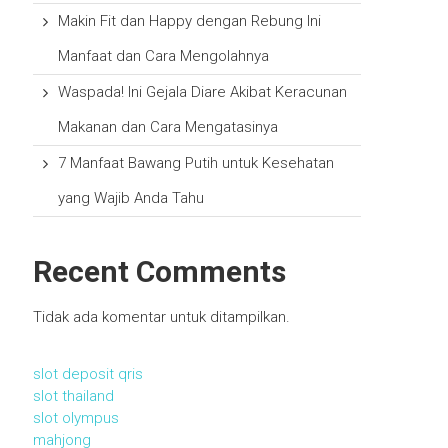
Makin Fit dan Happy dengan Rebung Ini
Manfaat dan Cara Mengolahnya
Waspada! Ini Gejala Diare Akibat Keracunan
Makanan dan Cara Mengatasinya
7 Manfaat Bawang Putih untuk Kesehatan
yang Wajib Anda Tahu
Recent Comments
Tidak ada komentar untuk ditampilkan.
slot deposit qris
slot thailand
slot olympus
mahjong