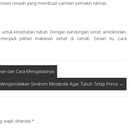
ensasi renyah yang membuat camilan semakin nikmat.
 untuk kesehatan tubuh. Dengan kandungan serat, antioksidan,
 menjadi pilihan makanan sehat di rumah. Selain itu, cara
anan dan Cara Mengatasinya
 Mengendalikan Sindrom Metabolik Agar Tubuh Tetap Prima
→
g wajib ditandai
*