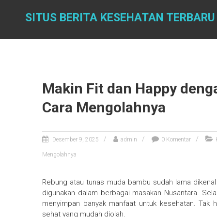
Skip
to
SITUS BERITA KESEHATAN TERBARU
content
Makin Fit dan Happy deng
Cara Mengolahnya
Desember 9, 2025
admin
0 Komentar
Mengolahnya
Rebung atau tunas muda bambu sudah lama dikenal
digunakan dalam berbagai masakan Nusantara. Selai
menyimpan banyak manfaat untuk kesehatan. Tak he
sehat yang mudah diolah.