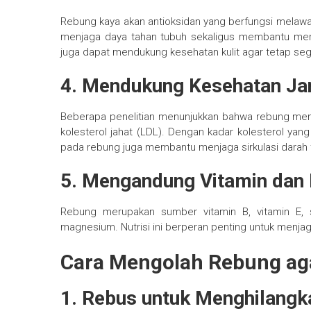
Rebung kaya akan antioksidan yang berfungsi melawan
menjaga daya tahan tubuh sekaligus membantu mengu
juga dapat mendukung kesehatan kulit agar tetap se
4. Mendukung Kesehatan Ja
Beberapa penelitian menunjukkan bahwa rebung me
kolesterol jahat (LDL). Dengan kadar kolesterol yang t
pada rebung juga membantu menjaga sirkulasi darah t
5. Mengandung Vitamin dan 
Rebung merupakan sumber vitamin B, vitamin E, s
magnesium. Nutrisi ini berperan penting untuk menjag
Cara Mengolah Rebung ag
1. Rebus untuk Menghilangk