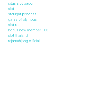
situs slot gacor
slot
starlight princess
gates of olympus
slot resmi
bonus new member 100
slot thailand
rajamahjong official