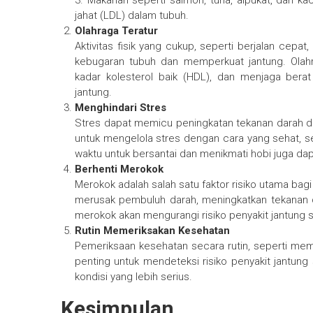
3. Makanan seperti salmon, tuna, alpukat, dan 
jahat (LDL) dalam tubuh.
Olahraga Teratur
Aktivitas fisik yang cukup, seperti berjalan cep
kebugaran tubuh dan memperkuat jantung. Olahr
kadar kolesterol baik (HDL), dan menjaga bera
jantung.
Menghindari Stres
Stres dapat memicu peningkatan tekanan darah dan 
untuk mengelola stres dengan cara yang sehat, se
waktu untuk bersantai dan menikmati hobi juga d
Berhenti Merokok
Merokok adalah salah satu faktor risiko utama bag
merusak pembuluh darah, meningkatkan tekanan d
merokok akan mengurangi risiko penyakit jantung s
Rutin Memeriksakan Kesehatan
Pemeriksaan kesehatan secara rutin, seperti meme
penting untuk mendeteksi risiko penyakit jantung
kondisi yang lebih serius.
Kesimpulan