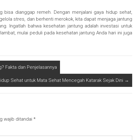
ng bisa dianggap remeh. Dengan menjalani gaya hidup sehat,
gelola stres, dan berhenti merokok, kita dapat menjaga jantung
ng. Ingatlah bahwa kesehatan jantung adalah investasi untuk
ambat, mulai peduli pada kesehatan jantung Anda hari ini juga
? Fakta dan Penjelasannya
idup Sehat untuk Mata Sehat Mencegah Katarak Sejak Dini
→
g wajib ditandai
*