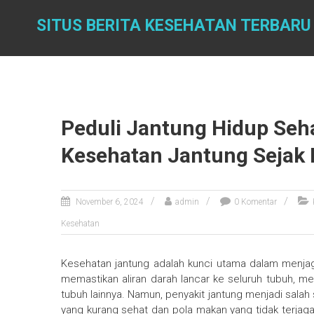
Skip
to
SITUS BERITA KESEHATAN TERBARU
content
Peduli Jantung Hidup Seh
Kesehatan Jantung Sejak 
November 6, 2024
admin
0 Komentar
Kesehatan
Kesehatan jantung adalah kunci utama dalam menjag
memastikan aliran darah lancar ke seluruh tubuh, me
tubuh lainnya. Namun, penyakit jantung menjadi sala
yang kurang sehat dan pola makan yang tidak terjaga.