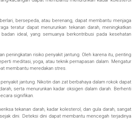
kacang-kacangan dapat membantu menurunkan kadar kolesterol
at, berlari, bersepeda, atau berenang, dapat membantu menjaga
aga teratur dapat menurunkan tekanan darah, meningkatkan
t badan ideal, yang semuanya berkontribusi pada kesehatan
peningkatan risiko penyakit jantung. Oleh karena itu, penting
perti meditasi, yoga, atau teknik pernapasan dalam. Mengatur
apat membantu meredakan stres.
i penyakit jantung. Nikotin dan zat berbahaya dalam rokok dapat
arah, serta menurunkan kadar oksigen dalam darah. Berhenti
ecara signifikan.
riksa tekanan darah, kadar kolesterol, dan gula darah, sangat
 sejak dini. Deteksi dini dapat membantu mencegah terjadinya