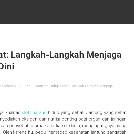
at: Langkah-Langkah Menjaga
Dini
Kesehatan
Peduli Jantung Hidup Sehat: Langkah-Langkah Menjaga
a kualitas
slot thailand
hidup yang sehat. Jantung yang sehat
nyediakan oksigen dan nutrisi penting bagi organ dan jaringan
h satu penyebab utama kematian di dunia, mengingat gaya hidup
 Oleh karena itu, peduli terhadap kesehatan jantung sangatlah