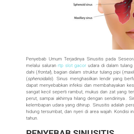
Penyebab Umum Terjadinya Sinusitis pada Seseo
melalui saluran
rtp slot gacor
udara di dalam tulang t
dahi (
frontal
), bagian dalam struktur tulang pipi (
maxil
(
sphenoidalis
). Sinus menghasilkan lendir yang ber
dapat menyebabkan infeksi dan membahayakan keseh
sangat kecil seperti rambut, mukus dan zat yang t
perut, sampai akhirnya hilang dengan sendirinya..
kelembapan udara yang dihirup.
Sinusitis adalah pe
hidung tersumbat, dan nyeri di area wajah. Kondisi i
tahun.
PENYEBAB SINUSITIS