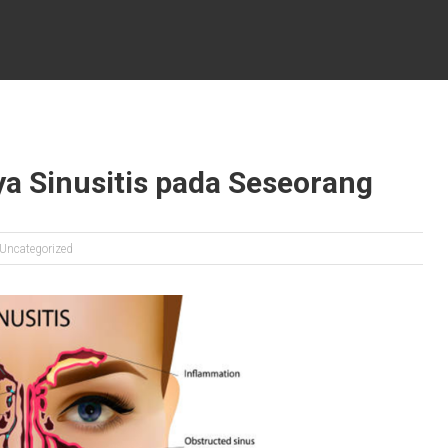
 Sinusitis pada Seseorang
Uncategorized