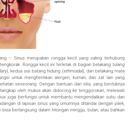
rang –
Sinus merupakan rongga kecil yang saling terhubung
engkorak. Rongga kecil ini terletak di bagian belakang tulang
lary
), kedua sisi batang hidung (
ethmoidal
), dan belakang mata
fungsi untuk menghentikan alergen, kuman, dan zat lain yang
atan seseorang. Dengan bantuan dari silia, yang bentuknya
ertangkap oleh mukus akan didorong ke tenggorokan, melewati
 Sinus juga berfungsi untuk membantu mengendalikan suhu dan
radangan di lapisan sinus yang umumnya ditandai dengan pilek,
ni bisa berlangsung dalam hitungan minggu, bulan, atau bahkan