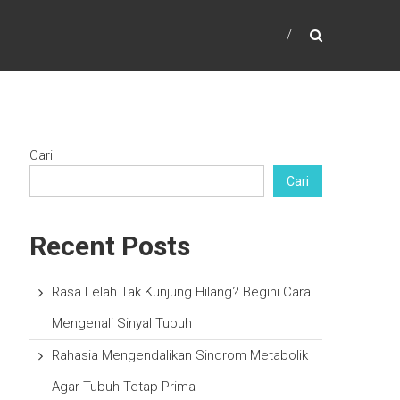
Cari
Cari
Recent Posts
Rasa Lelah Tak Kunjung Hilang? Begini Cara
Mengenali Sinyal Tubuh
Rahasia Mengendalikan Sindrom Metabolik
Agar Tubuh Tetap Prima