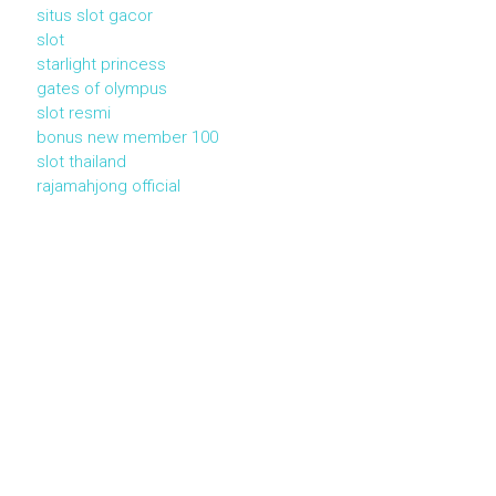
situs slot gacor
slot
starlight princess
gates of olympus
slot resmi
bonus new member 100
slot thailand
rajamahjong official