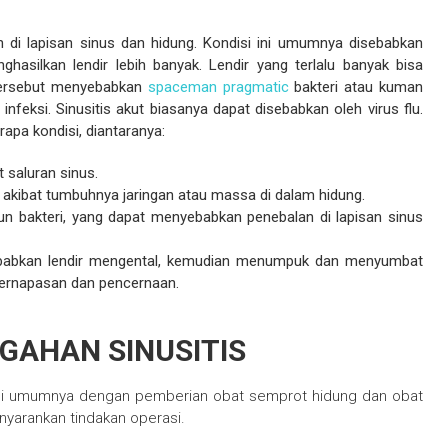
n di lapisan sinus dan hidung. Kondisi ini umumnya disebabkan
hasilkan lendir lebih banyak. Lendir yang terlalu banyak bisa
tersebut menyebabkan
spaceman pragmatic
bakteri atau kuman
feksi. Sinusitis akut biasanya dapat disebabkan oleh virus flu.
apa kondisi, diantaranya:
t saluran sinus.
 akibat tumbuhnya jaringan atau massa di dalam hidung.
pun bakteri, yang dapat menyebabkan penebalan di lapisan sinus
ebabkan lendir mengental, kemudian menumpuk dan menyumbat
 pernapasan dan pencernaan.
GAHAN SINUSITIS
tapi umumnya dengan pemberian obat semprot hidung dan obat
enyarankan tindakan operasi.