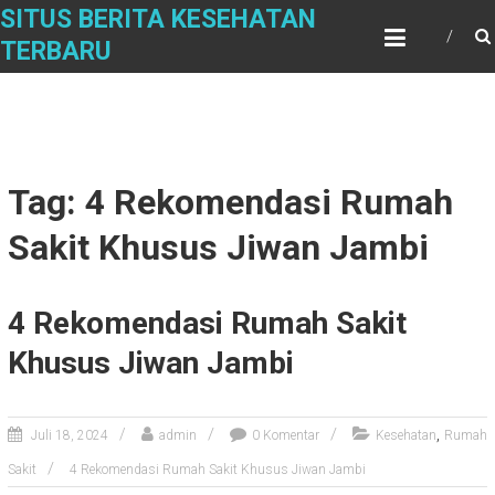
Skip
SITUS BERITA KESEHATAN
to
TERBARU
content
Tag: 4 Rekomendasi Rumah
Sakit Khusus Jiwan Jambi
4 Rekomendasi Rumah Sakit
Khusus Jiwan Jambi
,
Juli 18, 2024
admin
0 Komentar
Kesehatan
Rumah
Sakit
4 Rekomendasi Rumah Sakit Khusus Jiwan Jambi