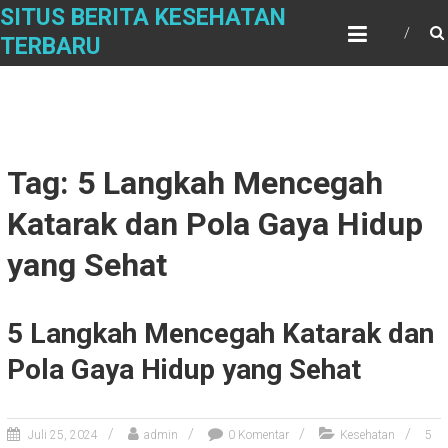
Skip
SITUS BERITA KESEHATAN
to
TERBARU
content
Tag: 5 Langkah Mencegah
Katarak dan Pola Gaya Hidup
yang Sehat
5 Langkah Mencegah Katarak dan
Pola Gaya Hidup yang Sehat
Juli 25, 2024
admin
0 Komentar
Kesehatan
5