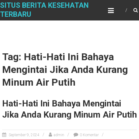
Skip
SITUS BERITA KESEHATAN
to
TERBARU
content
Tag: Hati-Hati Ini Bahaya
Mengintai Jika Anda Kurang
Minum Air Putih
Hati-Hati Ini Bahaya Mengintai
Jika Anda Kurang Minum Air Putih
September 9, 2024
admin
0 Komentar