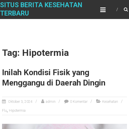
Skip
SITUS BERITA KESEHATAN
to
TERBARU
content
Tag: Hipotermia
Inilah Kondisi Fisik yang
Menggangu di Daerah Dingin
Oktober 3, 2024
admin
0 Komentar
Kesehatan
,
Flu
Hipotermia