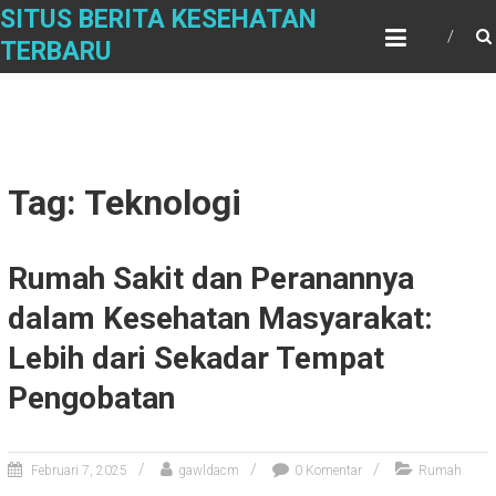
Skip
SITUS BERITA KESEHATAN
to
TERBARU
content
Tag: Teknologi
Rumah Sakit dan Peranannya
dalam Kesehatan Masyarakat:
Lebih dari Sekadar Tempat
Pengobatan
Februari 7, 2025
gawldacm
0 Komentar
Rumah