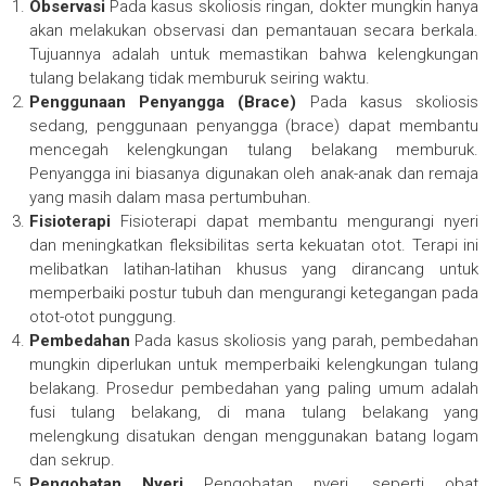
Observasi
Pada kasus skoliosis ringan, dokter mungkin hanya
akan melakukan observasi dan pemantauan secara berkala.
Tujuannya adalah untuk memastikan bahwa kelengkungan
tulang belakang tidak memburuk seiring waktu.
Penggunaan Penyangga (Brace)
Pada kasus skoliosis
sedang, penggunaan penyangga (brace) dapat membantu
mencegah kelengkungan tulang belakang memburuk.
Penyangga ini biasanya digunakan oleh anak-anak dan remaja
yang masih dalam masa pertumbuhan.
Fisioterapi
Fisioterapi dapat membantu mengurangi nyeri
dan meningkatkan fleksibilitas serta kekuatan otot. Terapi ini
melibatkan latihan-latihan khusus yang dirancang untuk
memperbaiki postur tubuh dan mengurangi ketegangan pada
otot-otot punggung.
Pembedahan
Pada kasus skoliosis yang parah, pembedahan
mungkin diperlukan untuk memperbaiki kelengkungan tulang
belakang. Prosedur pembedahan yang paling umum adalah
fusi tulang belakang, di mana tulang belakang yang
melengkung disatukan dengan menggunakan batang logam
dan sekrup.
Pengobatan Nyeri
Pengobatan nyeri, seperti obat