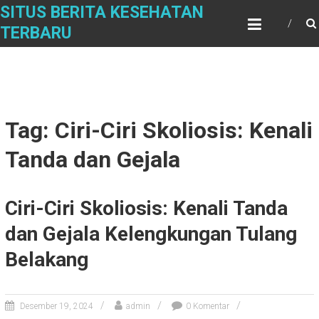
Skip
SITUS BERITA KESEHATAN
to
TERBARU
content
Tag: Ciri-Ciri Skoliosis: Kenali
Tanda dan Gejala
Ciri-Ciri Skoliosis: Kenali Tanda
dan Gejala Kelengkungan Tulang
Belakang
Desember 19, 2024
admin
0 Komentar