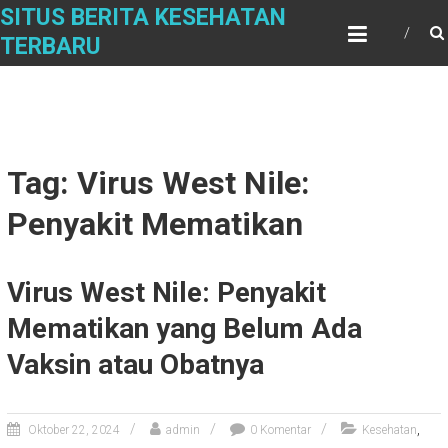
Skip
SITUS BERITA KESEHATAN
to
TERBARU
content
Tag: Virus West Nile:
Penyakit Mematikan
Virus West Nile: Penyakit
Mematikan yang Belum Ada
Vaksin atau Obatnya
,
Oktober 22, 2024
admin
0 Komentar
Kesehatan